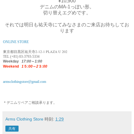
¥10,900
デニムのMA-1っぽい形。
切り替えエグめです。
それでは明日も祐天寺にてみなさまのご来店お待ちしてお
ります
ONLINE STORE
2-12-1 PLAZA U 202
東京都目黒区祐天寺
TEL (+81) 03-3793-5334
Weekday
17:00
～
1:00
Weekend
1
５
:00
～
2
３
:00
armsclothingstore@gmail.com
＊デニムリペアご相談承ります。
Arms Clothing Store
時刻:
1:29
共有